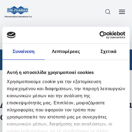
ΠΡΟΪΟΝΤΑ
/
ΦΆΡΜΑΚΑ
/
ΑΠΟΤΕΛΕΣΜΑΤΑ ΑΝΑΖΗΤΗΣΗΣ
Συναίνεση
Λεπτομέρειες
Σχετικά
Φάρμακα
Αυτή η ιστοσελίδα χρησιμοποιεί cookies
Χρησιμοποιούμε cookie για την εξατομίκευση
Φίλτρα
περιεχομένου και διαφημίσεων, την παροχή λειτουργιών
κοινωνικών μέσων και την ανάλυση της
Δεν βρέθηκαν προϊόντα με τα
επισκεψιμότητάς μας. Επιπλέον, μοιραζόμαστε
πληροφορίες που αφορούν τον τρόπο που
συγκεκριμένα φίλτρα
χρησιμοποιείτε τον ιστότοπό μας με συνεργάτες
κοινωνικών μέσων, διαφήμισης και αναλύσεων, οι
οποίοι ενδεχομένως να τις συνδυάσουν με άλλες