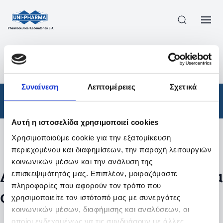
ΠΡΟΪΟΝΤΑ
/
ΦΆΡΜΑΚΑ
/
ΑΠΟΤΕΛΕΣΜΑΤΑ ΑΝΑΖΗΤΗΣΗΣ
Συναίνεση
Λεπτομέρειες
Σχετικά
Φάρμακα
Αυτή η ιστοσελίδα χρησιμοποιεί cookies
Χρησιμοποιούμε cookie για την εξατομίκευση
Φίλτρα
περιεχομένου και διαφημίσεων, την παροχή λειτουργιών
κοινωνικών μέσων και την ανάλυση της
Δεν βρέθηκαν προϊόντα με τα
επισκεψιμότητάς μας. Επιπλέον, μοιραζόμαστε
πληροφορίες που αφορούν τον τρόπο που
συγκεκριμένα φίλτρα
χρησιμοποιείτε τον ιστότοπό μας με συνεργάτες
κοινωνικών μέσων, διαφήμισης και αναλύσεων, οι
οποίοι ενδεχομένως να τις συνδυάσουν με άλλες