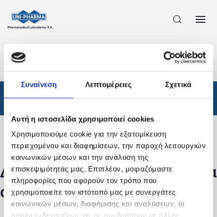
ΠΡΟΪΟΝΤΑ
/
ΦΆΡΜΑΚΑ
/
ΑΠΟΤΕΛΕΣΜΑΤΑ ΑΝΑΖΗΤΗΣΗΣ
Συναίνεση
Λεπτομέρειες
Σχετικά
Φάρμακα
Αυτή η ιστοσελίδα χρησιμοποιεί cookies
Χρησιμοποιούμε cookie για την εξατομίκευση
Φίλτρα
περιεχομένου και διαφημίσεων, την παροχή λειτουργιών
κοινωνικών μέσων και την ανάλυση της
Δεν βρέθηκαν προϊόντα με τα
επισκεψιμότητάς μας. Επιπλέον, μοιραζόμαστε
πληροφορίες που αφορούν τον τρόπο που
συγκεκριμένα φίλτρα
χρησιμοποιείτε τον ιστότοπό μας με συνεργάτες
κοινωνικών μέσων, διαφήμισης και αναλύσεων, οι
οποίοι ενδεχομένως να τις συνδυάσουν με άλλες