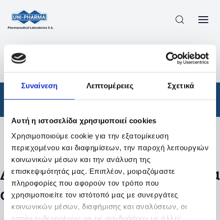
ΠΡΟΪΟΝΤΑ
/
ΦΆΡΜΑΚΑ
/
ΑΠΟΤΕΛΕΣΜΑΤΑ ΑΝΑΖΗΤΗΣΗΣ
Συναίνεση
Λεπτομέρειες
Σχετικά
Φάρμακα
Αυτή η ιστοσελίδα χρησιμοποιεί cookies
Χρησιμοποιούμε cookie για την εξατομίκευση
Φίλτρα
περιεχομένου και διαφημίσεων, την παροχή λειτουργιών
κοινωνικών μέσων και την ανάλυση της
Δεν βρέθηκαν προϊόντα με τα
επισκεψιμότητάς μας. Επιπλέον, μοιραζόμαστε
πληροφορίες που αφορούν τον τρόπο που
συγκεκριμένα φίλτρα
χρησιμοποιείτε τον ιστότοπό μας με συνεργάτες
κοινωνικών μέσων, διαφήμισης και αναλύσεων, οι
οποίοι ενδεχομένως να τις συνδυάσουν με άλλες