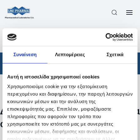
ΠΡΟΪΟΝΤΑ
/
ΦΆΡΜΑΚΑ
/
ΑΠΟΤΕΛΕΣΜΑΤΑ ΑΝΑΖΗΤΗΣΗΣ
Συναίνεση
Λεπτομέρειες
Σχετικά
Φάρμακα
Αυτή η ιστοσελίδα χρησιμοποιεί cookies
Χρησιμοποιούμε cookie για την εξατομίκευση
Φίλτρα
περιεχομένου και διαφημίσεων, την παροχή λειτουργιών
κοινωνικών μέσων και την ανάλυση της
Δεν βρέθηκαν προϊόντα με τα
επισκεψιμότητάς μας. Επιπλέον, μοιραζόμαστε
πληροφορίες που αφορούν τον τρόπο που
συγκεκριμένα φίλτρα
χρησιμοποιείτε τον ιστότοπό μας με συνεργάτες
κοινωνικών μέσων, διαφήμισης και αναλύσεων, οι
οποίοι ενδεχομένως να τις συνδυάσουν με άλλες