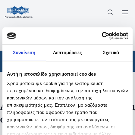
ΠΡΟΪΟΝΤΑ
/
ΦΆΡΜΑΚΑ
/
ΑΠΟΤΕΛΕΣΜΑΤΑ ΑΝΑΖΗΤΗΣΗΣ
Συναίνεση
Λεπτομέρειες
Σχετικά
Φάρμακα
Αυτή η ιστοσελίδα χρησιμοποιεί cookies
Χρησιμοποιούμε cookie για την εξατομίκευση
Φίλτρα
περιεχομένου και διαφημίσεων, την παροχή λειτουργιών
κοινωνικών μέσων και την ανάλυση της
Δεν βρέθηκαν προϊόντα με τα
επισκεψιμότητάς μας. Επιπλέον, μοιραζόμαστε
πληροφορίες που αφορούν τον τρόπο που
συγκεκριμένα φίλτρα
χρησιμοποιείτε τον ιστότοπό μας με συνεργάτες
κοινωνικών μέσων, διαφήμισης και αναλύσεων, οι
οποίοι ενδεχομένως να τις συνδυάσουν με άλλες