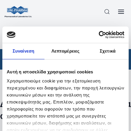
ΠΡΟΪΟΝΤΑ
/
ΦΆΡΜΑΚΑ
/
ΑΠΟΤΕΛΕΣΜΑΤΑ ΑΝΑΖΗΤΗΣΗΣ
Συναίνεση
Λεπτομέρειες
Σχετικά
Φάρμακα
Αυτή η ιστοσελίδα χρησιμοποιεί cookies
Χρησιμοποιούμε cookie για την εξατομίκευση
Φίλτρα
περιεχομένου και διαφημίσεων, την παροχή λειτουργιών
κοινωνικών μέσων και την ανάλυση της
Δεν βρέθηκαν προϊόντα με τα
επισκεψιμότητάς μας. Επιπλέον, μοιραζόμαστε
πληροφορίες που αφορούν τον τρόπο που
συγκεκριμένα φίλτρα
χρησιμοποιείτε τον ιστότοπό μας με συνεργάτες
κοινωνικών μέσων, διαφήμισης και αναλύσεων, οι
οποίοι ενδεχομένως να τις συνδυάσουν με άλλες