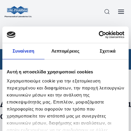
ΠΡΟΪΟΝΤΑ
/
ΦΆΡΜΑΚΑ
/
ΑΠΟΤΕΛΕΣΜΑΤΑ ΑΝΑΖΗΤΗΣΗΣ
Συναίνεση
Λεπτομέρειες
Σχετικά
Φάρμακα
Αυτή η ιστοσελίδα χρησιμοποιεί cookies
Χρησιμοποιούμε cookie για την εξατομίκευση
Φίλτρα
περιεχομένου και διαφημίσεων, την παροχή λειτουργιών
κοινωνικών μέσων και την ανάλυση της
Δεν βρέθηκαν προϊόντα με τα
επισκεψιμότητάς μας. Επιπλέον, μοιραζόμαστε
πληροφορίες που αφορούν τον τρόπο που
συγκεκριμένα φίλτρα
χρησιμοποιείτε τον ιστότοπό μας με συνεργάτες
κοινωνικών μέσων, διαφήμισης και αναλύσεων, οι
οποίοι ενδεχομένως να τις συνδυάσουν με άλλες