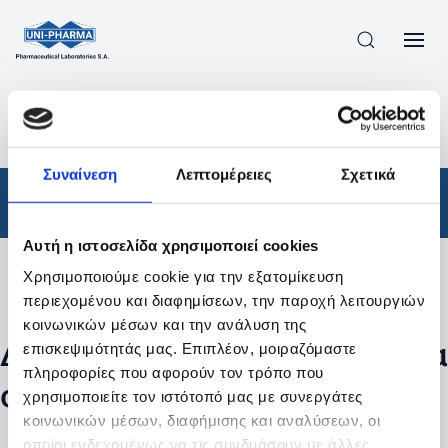
ΠΡΟΪΟΝΤΑ
/
ΦΆΡΜΑΚΑ
/
ΑΠΟΤΕΛΕΣΜΑΤΑ ΑΝΑΖΗΤΗΣΗΣ
Συναίνεση
Λεπτομέρειες
Σχετικά
Φάρμακα
Αυτή η ιστοσελίδα χρησιμοποιεί cookies
Χρησιμοποιούμε cookie για την εξατομίκευση
Φίλτρα
περιεχομένου και διαφημίσεων, την παροχή λειτουργιών
κοινωνικών μέσων και την ανάλυση της
Δεν βρέθηκαν προϊόντα με τα
επισκεψιμότητάς μας. Επιπλέον, μοιραζόμαστε
πληροφορίες που αφορούν τον τρόπο που
συγκεκριμένα φίλτρα
χρησιμοποιείτε τον ιστότοπό μας με συνεργάτες
κοινωνικών μέσων, διαφήμισης και αναλύσεων, οι
οποίοι ενδεχομένως να τις συνδυάσουν με άλλες