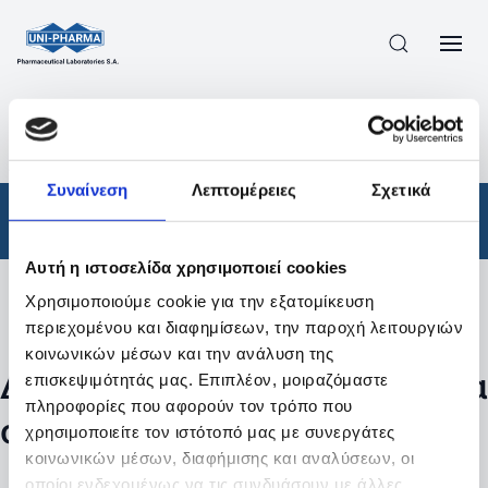
ΠΡΟΪΟΝΤΑ
/
ΦΆΡΜΑΚΑ
/
ΑΠΟΤΕΛΕΣΜΑΤΑ ΑΝΑΖΗΤΗΣΗΣ
Συναίνεση
Λεπτομέρειες
Σχετικά
Φάρμακα
Αυτή η ιστοσελίδα χρησιμοποιεί cookies
Χρησιμοποιούμε cookie για την εξατομίκευση
Φίλτρα
περιεχομένου και διαφημίσεων, την παροχή λειτουργιών
κοινωνικών μέσων και την ανάλυση της
Δεν βρέθηκαν προϊόντα με τα
επισκεψιμότητάς μας. Επιπλέον, μοιραζόμαστε
πληροφορίες που αφορούν τον τρόπο που
συγκεκριμένα φίλτρα
χρησιμοποιείτε τον ιστότοπό μας με συνεργάτες
κοινωνικών μέσων, διαφήμισης και αναλύσεων, οι
οποίοι ενδεχομένως να τις συνδυάσουν με άλλες