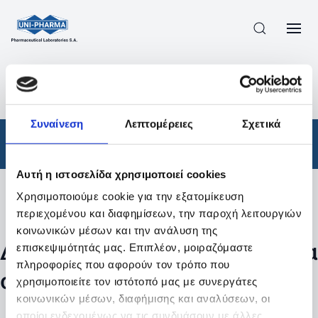
ΠΡΟΪΟΝΤΑ
/
ΦΆΡΜΑΚΑ
/
ΑΠΟΤΕΛΕΣΜΑΤΑ ΑΝΑΖΗΤΗΣΗΣ
Συναίνεση
Λεπτομέρειες
Σχετικά
Φάρμακα
Αυτή η ιστοσελίδα χρησιμοποιεί cookies
Χρησιμοποιούμε cookie για την εξατομίκευση
Φίλτρα
περιεχομένου και διαφημίσεων, την παροχή λειτουργιών
κοινωνικών μέσων και την ανάλυση της
Δεν βρέθηκαν προϊόντα με τα
επισκεψιμότητάς μας. Επιπλέον, μοιραζόμαστε
πληροφορίες που αφορούν τον τρόπο που
συγκεκριμένα φίλτρα
χρησιμοποιείτε τον ιστότοπό μας με συνεργάτες
κοινωνικών μέσων, διαφήμισης και αναλύσεων, οι
οποίοι ενδεχομένως να τις συνδυάσουν με άλλες