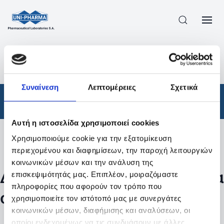
ΠΡΟΪΟΝΤΑ
/
ΦΆΡΜΑΚΑ
/
ΑΠΟΤΕΛΕΣΜΑΤΑ ΑΝΑΖΗΤΗΣΗΣ
Συναίνεση
Λεπτομέρειες
Σχετικά
Φάρμακα
Αυτή η ιστοσελίδα χρησιμοποιεί cookies
Χρησιμοποιούμε cookie για την εξατομίκευση
Φίλτρα
περιεχομένου και διαφημίσεων, την παροχή λειτουργιών
κοινωνικών μέσων και την ανάλυση της
Δεν βρέθηκαν προϊόντα με τα
επισκεψιμότητάς μας. Επιπλέον, μοιραζόμαστε
πληροφορίες που αφορούν τον τρόπο που
συγκεκριμένα φίλτρα
χρησιμοποιείτε τον ιστότοπό μας με συνεργάτες
κοινωνικών μέσων, διαφήμισης και αναλύσεων, οι
οποίοι ενδεχομένως να τις συνδυάσουν με άλλες