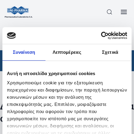
ΠΡΟΪΟΝΤΑ
/
ΦΆΡΜΑΚΑ
/
ΑΠΟΤΕΛΕΣΜΑΤΑ ΑΝΑΖΗΤΗΣΗΣ
Συναίνεση
Λεπτομέρειες
Σχετικά
Φάρμακα
Αυτή η ιστοσελίδα χρησιμοποιεί cookies
Χρησιμοποιούμε cookie για την εξατομίκευση
Φίλτρα
περιεχομένου και διαφημίσεων, την παροχή λειτουργιών
κοινωνικών μέσων και την ανάλυση της
Δεν βρέθηκαν προϊόντα με τα
επισκεψιμότητάς μας. Επιπλέον, μοιραζόμαστε
πληροφορίες που αφορούν τον τρόπο που
συγκεκριμένα φίλτρα
χρησιμοποιείτε τον ιστότοπό μας με συνεργάτες
κοινωνικών μέσων, διαφήμισης και αναλύσεων, οι
οποίοι ενδεχομένως να τις συνδυάσουν με άλλες