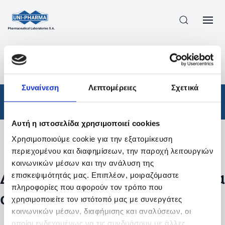
ΠΡΟΪΟΝΤΑ
/
ΦΆΡΜΑΚΑ
/
ΑΠΟΤΕΛΕΣΜΑΤΑ ΑΝΑΖΗΤΗΣΗΣ
Συναίνεση
Λεπτομέρειες
Σχετικά
Φάρμακα
Αυτή η ιστοσελίδα χρησιμοποιεί cookies
Χρησιμοποιούμε cookie για την εξατομίκευση
Φίλτρα
περιεχομένου και διαφημίσεων, την παροχή λειτουργιών
κοινωνικών μέσων και την ανάλυση της
Δεν βρέθηκαν προϊόντα με τα
επισκεψιμότητάς μας. Επιπλέον, μοιραζόμαστε
πληροφορίες που αφορούν τον τρόπο που
συγκεκριμένα φίλτρα
χρησιμοποιείτε τον ιστότοπό μας με συνεργάτες
κοινωνικών μέσων, διαφήμισης και αναλύσεων, οι
οποίοι ενδεχομένως να τις συνδυάσουν με άλλες