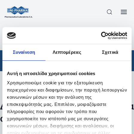
ΠΡΟΪΟΝΤΑ
/
ΦΆΡΜΑΚΑ
/
ΑΠΟΤΕΛΕΣΜΑΤΑ ΑΝΑΖΗΤΗΣΗΣ
Συναίνεση
Λεπτομέρειες
Σχετικά
Φάρμακα
Αυτή η ιστοσελίδα χρησιμοποιεί cookies
Χρησιμοποιούμε cookie για την εξατομίκευση
Φίλτρα
περιεχομένου και διαφημίσεων, την παροχή λειτουργιών
κοινωνικών μέσων και την ανάλυση της
Δεν βρέθηκαν προϊόντα με τα
επισκεψιμότητάς μας. Επιπλέον, μοιραζόμαστε
πληροφορίες που αφορούν τον τρόπο που
συγκεκριμένα φίλτρα
χρησιμοποιείτε τον ιστότοπό μας με συνεργάτες
κοινωνικών μέσων, διαφήμισης και αναλύσεων, οι
οποίοι ενδεχομένως να τις συνδυάσουν με άλλες