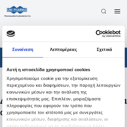
ΠΡΟΪΟΝΤΑ
/
ΦΆΡΜΑΚΑ
/
ΑΠΟΤΕΛΕΣΜΑΤΑ ΑΝΑΖΗΤΗΣΗΣ
Συναίνεση
Λεπτομέρειες
Σχετικά
Φάρμακα
Αυτή η ιστοσελίδα χρησιμοποιεί cookies
Χρησιμοποιούμε cookie για την εξατομίκευση
Φίλτρα
περιεχομένου και διαφημίσεων, την παροχή λειτουργιών
κοινωνικών μέσων και την ανάλυση της
Δεν βρέθηκαν προϊόντα με τα
επισκεψιμότητάς μας. Επιπλέον, μοιραζόμαστε
πληροφορίες που αφορούν τον τρόπο που
συγκεκριμένα φίλτρα
χρησιμοποιείτε τον ιστότοπό μας με συνεργάτες
κοινωνικών μέσων, διαφήμισης και αναλύσεων, οι
οποίοι ενδεχομένως να τις συνδυάσουν με άλλες