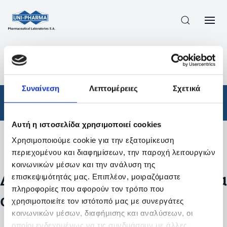
ΠΡΟΪΟΝΤΑ
/
ΦΆΡΜΑΚΑ
/
ΑΠΟΤΕΛΕΣΜΑΤΑ ΑΝΑΖΗΤΗΣΗΣ
Συναίνεση
Λεπτομέρειες
Σχετικά
Φάρμακα
Αυτή η ιστοσελίδα χρησιμοποιεί cookies
Χρησιμοποιούμε cookie για την εξατομίκευση
Φίλτρα
περιεχομένου και διαφημίσεων, την παροχή λειτουργιών
κοινωνικών μέσων και την ανάλυση της
Δεν βρέθηκαν προϊόντα με τα
επισκεψιμότητάς μας. Επιπλέον, μοιραζόμαστε
πληροφορίες που αφορούν τον τρόπο που
συγκεκριμένα φίλτρα
χρησιμοποιείτε τον ιστότοπό μας με συνεργάτες
κοινωνικών μέσων, διαφήμισης και αναλύσεων, οι
οποίοι ενδεχομένως να τις συνδυάσουν με άλλες