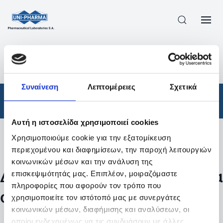
ΠΡΟΪΟΝΤΑ
/
ΦΆΡΜΑΚΑ
/
ΑΠΟΤΕΛΕΣΜΑΤΑ ΑΝΑΖΗΤΗΣΗΣ
Συναίνεση
Λεπτομέρειες
Σχετικά
Φάρμακα
Αυτή η ιστοσελίδα χρησιμοποιεί cookies
Χρησιμοποιούμε cookie για την εξατομίκευση
Φίλτρα
περιεχομένου και διαφημίσεων, την παροχή λειτουργιών
κοινωνικών μέσων και την ανάλυση της
Δεν βρέθηκαν προϊόντα με τα
επισκεψιμότητάς μας. Επιπλέον, μοιραζόμαστε
πληροφορίες που αφορούν τον τρόπο που
συγκεκριμένα φίλτρα
χρησιμοποιείτε τον ιστότοπό μας με συνεργάτες
κοινωνικών μέσων, διαφήμισης και αναλύσεων, οι
οποίοι ενδεχομένως να τις συνδυάσουν με άλλες