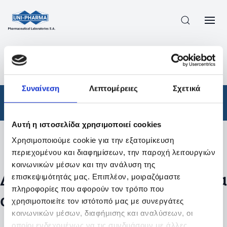
ΠΡΟΪΟΝΤΑ
/
ΦΆΡΜΑΚΑ
/
ΑΠΟΤΕΛΕΣΜΑΤΑ ΑΝΑΖΗΤΗΣΗΣ
Συναίνεση
Λεπτομέρειες
Σχετικά
Φάρμακα
Αυτή η ιστοσελίδα χρησιμοποιεί cookies
Χρησιμοποιούμε cookie για την εξατομίκευση
Φίλτρα
περιεχομένου και διαφημίσεων, την παροχή λειτουργιών
κοινωνικών μέσων και την ανάλυση της
Δεν βρέθηκαν προϊόντα με τα
επισκεψιμότητάς μας. Επιπλέον, μοιραζόμαστε
πληροφορίες που αφορούν τον τρόπο που
συγκεκριμένα φίλτρα
χρησιμοποιείτε τον ιστότοπό μας με συνεργάτες
κοινωνικών μέσων, διαφήμισης και αναλύσεων, οι
οποίοι ενδεχομένως να τις συνδυάσουν με άλλες