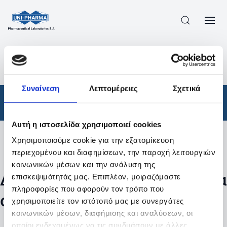
ΠΡΟΪΟΝΤΑ
/
ΦΆΡΜΑΚΑ
/
ΑΠΟΤΕΛΕΣΜΑΤΑ ΑΝΑΖΗΤΗΣΗΣ
Συναίνεση
Λεπτομέρειες
Σχετικά
Φάρμακα
Αυτή η ιστοσελίδα χρησιμοποιεί cookies
Χρησιμοποιούμε cookie για την εξατομίκευση
Φίλτρα
περιεχομένου και διαφημίσεων, την παροχή λειτουργιών
κοινωνικών μέσων και την ανάλυση της
Δεν βρέθηκαν προϊόντα με τα
επισκεψιμότητάς μας. Επιπλέον, μοιραζόμαστε
πληροφορίες που αφορούν τον τρόπο που
συγκεκριμένα φίλτρα
χρησιμοποιείτε τον ιστότοπό μας με συνεργάτες
κοινωνικών μέσων, διαφήμισης και αναλύσεων, οι
οποίοι ενδεχομένως να τις συνδυάσουν με άλλες