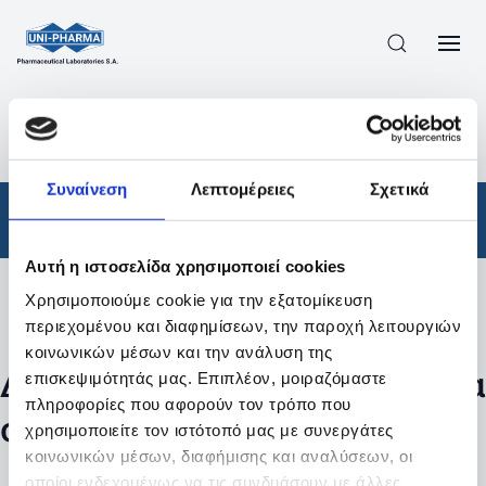
ΠΡΟΪΟΝΤΑ
/
ΦΆΡΜΑΚΑ
/
ΑΠΟΤΕΛΕΣΜΑΤΑ ΑΝΑΖΗΤΗΣΗΣ
Συναίνεση
Λεπτομέρειες
Σχετικά
Φάρμακα
Αυτή η ιστοσελίδα χρησιμοποιεί cookies
Χρησιμοποιούμε cookie για την εξατομίκευση
Φίλτρα
περιεχομένου και διαφημίσεων, την παροχή λειτουργιών
κοινωνικών μέσων και την ανάλυση της
Δεν βρέθηκαν προϊόντα με τα
επισκεψιμότητάς μας. Επιπλέον, μοιραζόμαστε
πληροφορίες που αφορούν τον τρόπο που
συγκεκριμένα φίλτρα
χρησιμοποιείτε τον ιστότοπό μας με συνεργάτες
κοινωνικών μέσων, διαφήμισης και αναλύσεων, οι
οποίοι ενδεχομένως να τις συνδυάσουν με άλλες