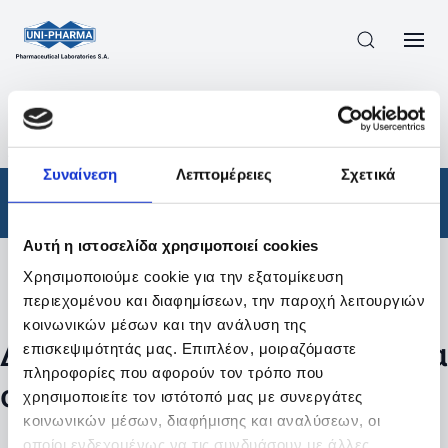
ΠΡΟΪΟΝΤΑ
/
ΦΆΡΜΑΚΑ
/
ΑΠΟΤΕΛΕΣΜΑΤΑ ΑΝΑΖΗΤΗΣΗΣ
Συναίνεση
Λεπτομέρειες
Σχετικά
Φάρμακα
Αυτή η ιστοσελίδα χρησιμοποιεί cookies
Χρησιμοποιούμε cookie για την εξατομίκευση
Φίλτρα
περιεχομένου και διαφημίσεων, την παροχή λειτουργιών
κοινωνικών μέσων και την ανάλυση της
Δεν βρέθηκαν προϊόντα με τα
επισκεψιμότητάς μας. Επιπλέον, μοιραζόμαστε
πληροφορίες που αφορούν τον τρόπο που
συγκεκριμένα φίλτρα
χρησιμοποιείτε τον ιστότοπό μας με συνεργάτες
κοινωνικών μέσων, διαφήμισης και αναλύσεων, οι
οποίοι ενδεχομένως να τις συνδυάσουν με άλλες