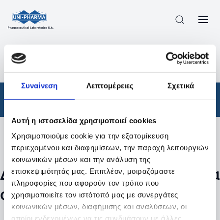
ΠΡΟΪΟΝΤΑ
/
ΦΆΡΜΑΚΑ
/
ΑΠΟΤΕΛΕΣΜΑΤΑ ΑΝΑΖΗΤΗΣΗΣ
Συναίνεση
Λεπτομέρειες
Σχετικά
Φάρμακα
Αυτή η ιστοσελίδα χρησιμοποιεί cookies
Χρησιμοποιούμε cookie για την εξατομίκευση
Φίλτρα
περιεχομένου και διαφημίσεων, την παροχή λειτουργιών
κοινωνικών μέσων και την ανάλυση της
Δεν βρέθηκαν προϊόντα με τα
επισκεψιμότητάς μας. Επιπλέον, μοιραζόμαστε
πληροφορίες που αφορούν τον τρόπο που
συγκεκριμένα φίλτρα
χρησιμοποιείτε τον ιστότοπό μας με συνεργάτες
κοινωνικών μέσων, διαφήμισης και αναλύσεων, οι
οποίοι ενδεχομένως να τις συνδυάσουν με άλλες